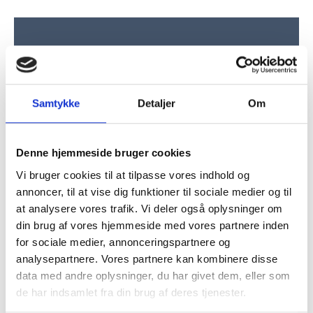
“
Udfaldet blev at vores dreng undgik kraftige
Samtykke
Detaljer
Om
indgreb, og idag er velplaceret på et bosted.
Thomas er ikke tilfreds med middelmådige
Denne hjemmeside bruger cookies
løsninger og kæmper med liv og sjæl for din
Vi bruger cookies til at tilpasse vores indhold og
sag, hvilket har været altafgørende for os som
annoncer, til at vise dig funktioner til sociale medier og til
familie.
”
at analysere vores trafik. Vi deler også oplysninger om
din brug af vores hjemmeside med vores partnere inden
NEVIM
for sociale medier, annonceringspartnere og
analysepartnere. Vores partnere kan kombinere disse
data med andre oplysninger, du har givet dem, eller som
de har indsamlet fra din brug af deres tjenester.