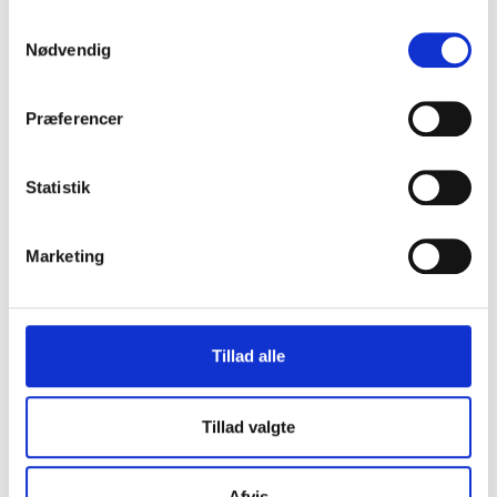
Samtykkevalg
Nødvendig
Kort fortalt ændrede kommunen deres
“
første beslutning om fratagelsen af
Præferencer
kontaktpersonerne meget kort tid efter de
havde modtaget en super professionel
Statistik
klage på hele 6 sider fra Thomas` hånd.
”
Marketing
FAMILIEN BRANDSTRUP
Tillad alle
Tillad valgte
Afvis