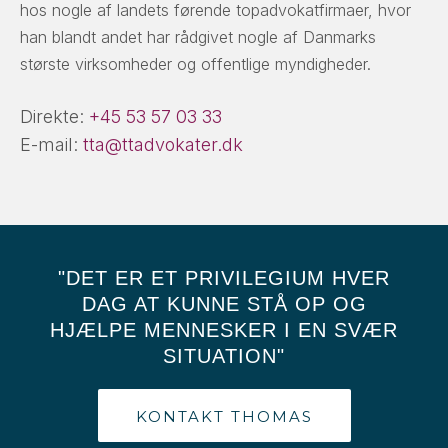
hos nogle af landets førende topadvokatfirmaer, hvor
han blandt andet har rådgivet nogle af Danmarks
største virksomheder og offentlige myndigheder.
Direkte:
+45 53 57 03 33
E-mail:
tta@ttadvokater.dk
"DET ER ET PRIVILEGIUM HVER
DAG AT KUNNE STÅ OP OG
HJÆLPE MENNESKER I EN SVÆR
SITUATION"
KONTAKT THOMAS