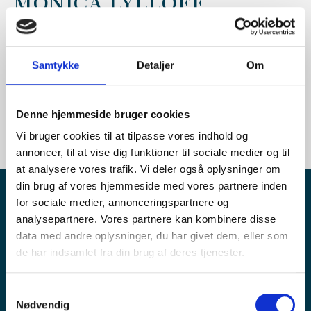
MONICA LYLLOFF
Monica Lylloff er Seniorjurist hos
Socialretsadvokaterne (der er en del TT Advokater).
Samtykke
Detaljer
Om
Direkte:
+45 31 71 65 27
E-mail:
ml@ttadvokater.dk
Denne hjemmeside bruger cookies
Vi bruger cookies til at tilpasse vores indhold og
annoncer, til at vise dig funktioner til sociale medier og til
at analysere vores trafik. Vi deler også oplysninger om
din brug af vores hjemmeside med vores partnere inden
for sociale medier, annonceringspartnere og
"DET ER HELT AFGØRENDE FOR
analysepartnere. Vores partnere kan kombinere disse
MIG, AT ALLE SAGER BEHANDLES
data med andre oplysninger, du har givet dem, eller som
GRUNDIGT OG PROFESSIONELT,
de har indsamlet fra din brug af deres tjenester.
OG AT KLIENTERNE KAN HAVE
TILLID TIL MIG."
Samtykkevalg
Nødvendig