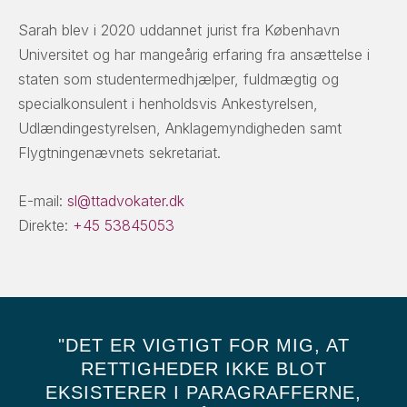
Sarah blev i 2020 uddannet jurist fra København
Universitet og har mangeårig erfaring fra ansættelse i
staten som studentermedhjælper, fuldmægtig og
specialkonsulent i henholdsvis Ankestyrelsen,
Udlændingestyrelsen, Anklagemyndigheden samt
Flygtningenævnets sekretariat.
E-mail:
sl@ttadvokater.dk
Direkte:
+45 53845053
"DET ER VIGTIGT FOR MIG, AT
RETTIGHEDER IKKE BLOT
EKSISTERER I PARAGRAFFERNE,